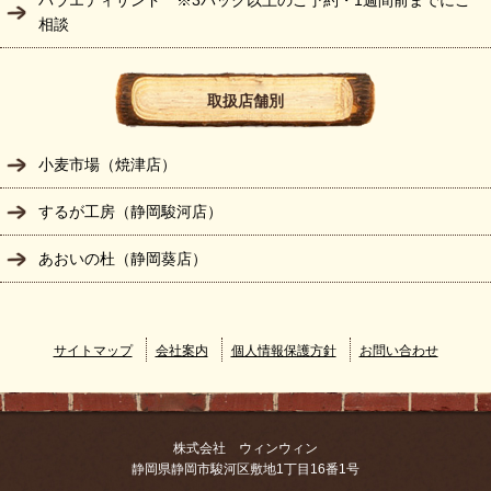
バラエティサンド ※3パック以上のご予約・1週間前までにご
相談
取扱店舗別
小麦市場（焼津店）
するが工房（静岡駿河店）
あおいの杜（静岡葵店）
サイトマップ
会社案内
個人情報保護方針
お問い合わせ
株式会社 ウィンウィン
静岡県静岡市駿河区敷地1丁目16番1号