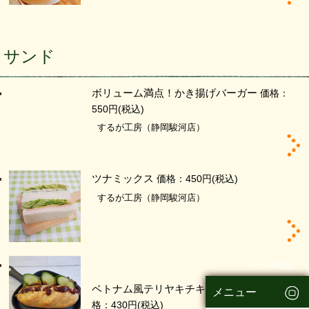
サンド
ボリューム満点！かき揚げバーガー
価格：
550円
(税込)
するが工房（静岡駿河店）
ツナミックス
価格：450円
(税込)
するが工房（静岡駿河店）
月・木限定
ベトナム風テリヤキチキンのバインミー
価
メニュー
格：430円
(税込)