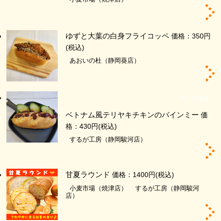
ゆずと大葉の白身フライコッペ
価格：350円
(税込)
あおいの杜（静岡葵店）
月・木限定
ベトナム風テリヤキチキンのバインミー
価
格：430円
(税込)
するが工房（静岡駿河店）
甘夏ラウンド
価格：1400円
(税込)
小麦市場（焼津店）
するが工房（静岡駿河
店）