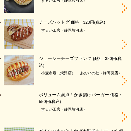
するが工房（静岡駿河店）
チーズハットグ
価格：320円
(税込)
するが工房（静岡駿河店）
ジューシーチーズフランク
価格：380円
(税
込)
小麦市場（焼津店）
あおいの杜（静岡葵店）
ボリューム満点！かき揚げバーガー
価格：
550円
(税込)
するが工房（静岡駿河店）
炎のシャキッと！ねぎ七味チキンコッペ