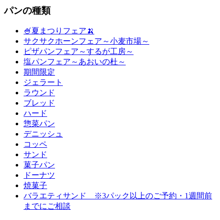
パンの種類
🍧夏まつりフェア🍌
サクサクホーンフェア～小麦市場～
ピザパンフェア～するが工房～
塩パンフェア～あおいの杜～
期間限定
ジェラート
ラウンド
ブレッド
ハード
惣菜パン
デニッシュ
コッペ
サンド
菓子パン
ドーナツ
焼菓子
バラエティサンド ※3パック以上のご予約・1週間前
までにご相談