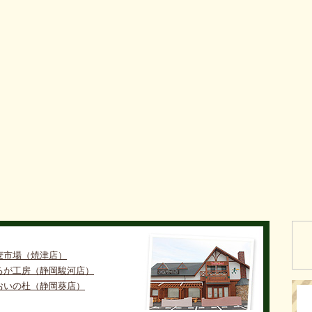
麦市場（焼津店）
るが工房（静岡駿河店）
おいの杜（静岡葵店）