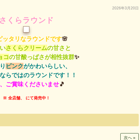
2026年3月20日
さくらラウンド
ピッタリなラウンドです
🌸
い
さくらクリーム
の甘さと
ョコ
の甘酸っぱさが相性抜群
✨
り
ピンク
がかわいらしい、
ならではのラウンドです！！
、ご賞味くださいませ
🎵
※ 全店舗、 にて発売中！
次へ »