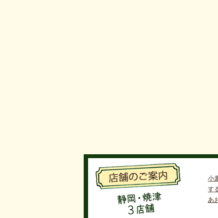
小
す
あ