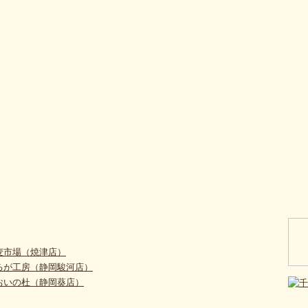
麦市場（焼津店）
るが工房（静岡駿河店）
おいの杜（静岡葵店）