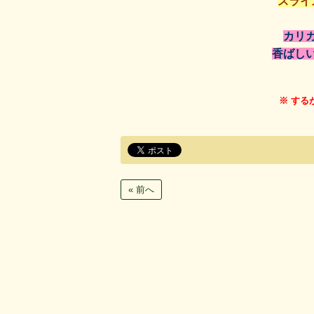
スライ
カリ
香ばし
※ する
« 前へ