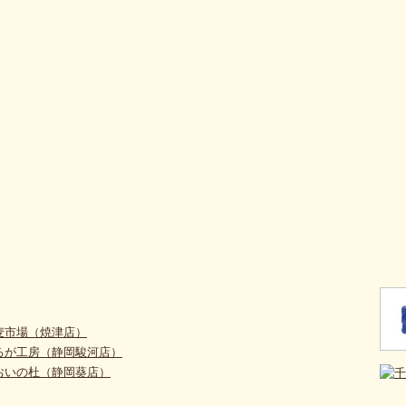
麦市場（焼津店）
るが工房（静岡駿河店）
おいの杜（静岡葵店）