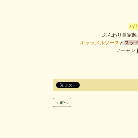
パ
ふんわり自家製
キャラメルソース
と
スラ
アーモン
« 前へ