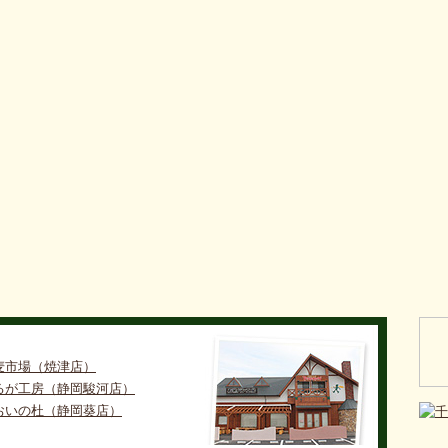
麦市場（焼津店）
るが工房（静岡駿河店）
おいの杜（静岡葵店）