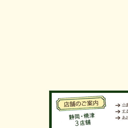
小
す
あ